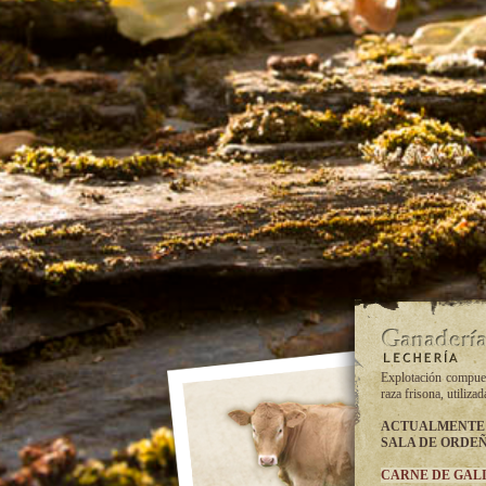
Explotación compue
raza frisona, utiliza
ACTUALMENTE
SALA DE ORDEÑ
CARNE DE GALICIA