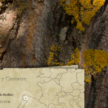
do Brollón)
 15 53 58