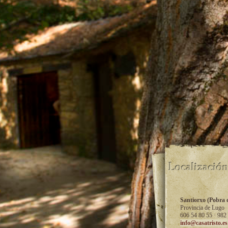
Santiorxo (Pobra 
Provincia de Lugo
606 54 80 55 · 982
info@casatristo.es